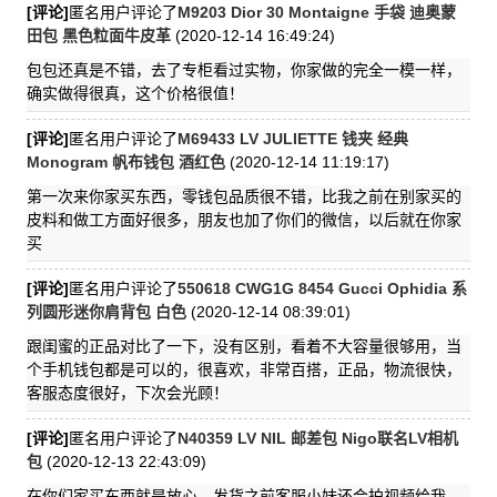
[评论]
匿名用户评论了
M9203 Dior 30 Montaigne 手袋 迪奥蒙
田包 黑色粒面牛皮革
(2020-12-14 16:49:24)
包包还真是不错，去了专柜看过实物，你家做的完全一模一样，
确实做得很真，这个价格很值！
[评论]
匿名用户评论了
M69433 LV JULIETTE 钱夹 经典
Monogram 帆布钱包 酒红色
(2020-12-14 11:19:17)
第一次来你家买东西，零钱包品质很不错，比我之前在别家买的
皮料和做工方面好很多，朋友也加了你们的微信，以后就在你家
买
[评论]
匿名用户评论了
550618 CWG1G 8454 Gucci Ophidia 系
列圆形迷你肩背包 白色
(2020-12-14 08:39:01)
跟闺蜜的正品对比了一下，没有区别，看着不大容量很够用，当
个手机钱包都是可以的，很喜欢，非常百搭，正品，物流很快，
客服态度很好，下次会光顾！
[评论]
匿名用户评论了
N40359 LV NIL 邮差包 Nigo联名LV相机
包
(2020-12-13 22:43:09)
在你们家买东西就是放心，发货之前客服小妹还会拍视频给我，