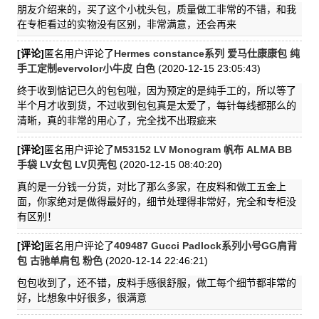
朋友介绍来的，买了这个小枕头包，质量做工非常的不错，和我
在专柜看过的实物没有区别，非常满意，还会再来
[评论]
匿名用户评论了
Hermes constance系列 爱马仕康康包 纯
手工定制evervolor小牛皮 白色
(2020-12-15 23:05:43)
终于收到惦记已久的包包啦，因为预定的是纯手工的，所以等了
半个月才收到货，不过收到包包真是太爱了，每针每线都那么的
清晰，真的非常的用心了，完全找不出瑕疵来
[评论]
匿名用户评论了
M53152 LV Monogram 帆布 ALMA BB
手袋 LV女包 LV贝壳包
(2020-12-15 08:40:20)
真的是一分钱一分货，对比了那么多家，在皮料和做工五金上
面，你家绝对是做得最好的，细节处理得非常好，完全和专柜没
有区别！
[评论]
匿名用户评论了
409487 Gucci Padlock系列小号GG肩背
包 古驰单肩包 粉色
(2020-12-14 22:46:21)
包包收到了，还不错，皮料手感很舒服，做工每个细节都非常的
好，比想象中好很多，很满意