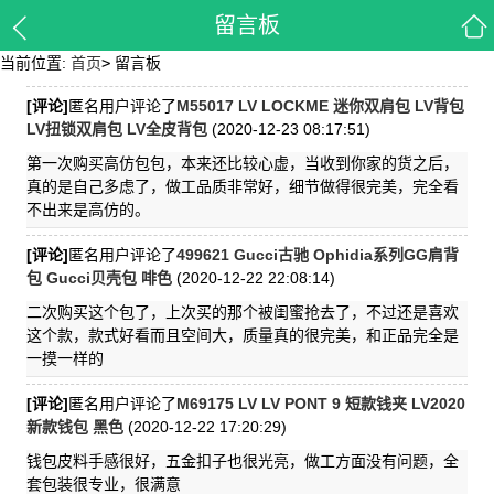
留言板
当前位置:
首页
>
留言板
[评论]
匿名用户评论了
M55017 LV LOCKME 迷你双肩包 LV背包
LV扭锁双肩包 LV全皮背包
(2020-12-23 08:17:51)
第一次购买高仿包包，本来还比较心虚，当收到你家的货之后，
真的是自己多虑了，做工品质非常好，细节做得很完美，完全看
不出来是高仿的。
[评论]
匿名用户评论了
499621 Gucci古驰 Ophidia系列GG肩背
包 Gucci贝壳包 啡色
(2020-12-22 22:08:14)
二次购买这个包了，上次买的那个被闺蜜抢去了，不过还是喜欢
这个款，款式好看而且空间大，质量真的很完美，和正品完全是
一摸一样的
[评论]
匿名用户评论了
M69175 LV LV PONT 9 短款钱夹 LV2020
新款钱包 黑色
(2020-12-22 17:20:29)
钱包皮料手感很好，五金扣子也很光亮，做工方面没有问题，全
套包装很专业，很满意