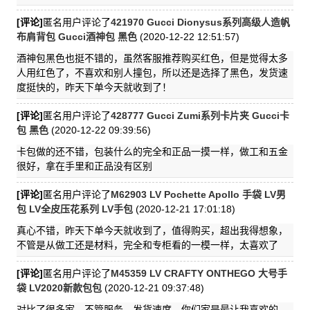
[评论]
匿名用户评论了
421970 Gucci Dionysus系列高级人造帆
布肩背包 Gucci酒神包 黑色
(2020-12-22 12:51:57)
酒神包黑色也挺不错的，虽然客服推荐购买红色，但是觉得太多
人用红色了，不喜欢和别人撞包，所以还是选择了黑色，发货速
度挺快的，昨天下单今天就收到了！
[评论]
匿名用户评论了
428777 Gucci Zumi系列卡片夹 Gucci卡
包 黑色
(2020-12-22 09:39:56)
卡包做的还不错，包装什么的完全和正品一摸一样，做工和五金
很好，拿在手里和正品没有区别
[评论]
匿名用户评论了
M62903 LV Pochette Apollo 手袋 LV男
包 LV全皮压花系列 LV手包
(2020-12-21 17:01:18)
真心不错，昨天下单今天就收到了，值得购买，超出我得想象，
不管是从做工还是材料，完全和专柜看的一模一样，太喜欢了
[评论]
匿名用户评论了
M45359 LV CRAFTY ONTHEGO 大号手
袋 LV2020新款包包
(2020-12-21 09:37:48)
对比了很多家，不管服务，发货速度，你们家是最让我喜欢的，