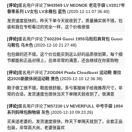
[评论]
匿名用户评论了
M43569 LV NEONOE 老花手袋 LV2017年
春季系列 LV女包 LV水桶包 蓝色
(2020-12-11 07:36:40)
发货速度挺快的，昨天下单今天就收到了，质量确实很不错，包
装和我在专柜看过的完全一样，这个价格很值
[评论]
匿名用户评论了
602204 Gucci 1955马衔扣肩背包 Gucci
马鞍包 乌木色
(2020-12-10 21:27:48)
包包做的还不错，这个价位能买到这么好的品质很划算，每个细
节都能和正品对得上，总体非常的满意，还会继续在你家购物
[评论]
匿名用户评论了
2OG064 Prada Cloudbust 运动鞋 普拉
达2020新款休闲运动鞋 黑色
(2020-12-10 12:36:38)
鞋子做工很不错，鞋底很舒服，多亏客服妹子给我推荐尺寸，非
常的合适，发货速度也很快当天下单隔天就收到了，很满意
[评论]
匿名用户评论了
M57230 LV NEVERFULL 中号手袋 1854
系列妈咪包购物袋 灰色
(2020-12-10 09:23:26)
买来送老婆的，发货速度很快，昨天下单隔天就到了，全套正品
包装，非常高大尚，老婆很喜欢