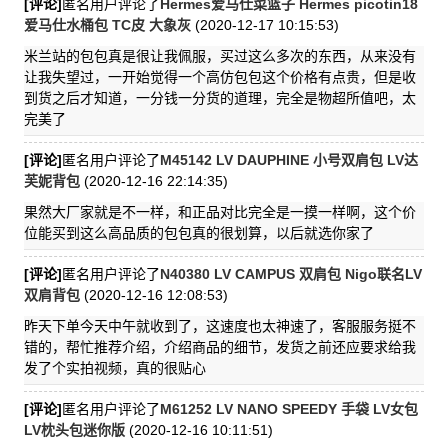
[评论]
匿名用户评论了
Hermes爱马仕菜篮子 Hermes picotin18
爱马仕水桶包 TC皮 大象灰
(2020-12-17 10:15:53)
米兰站的包包真是很让我佩服，买过这么多次的东西，从来没有
让我失望过，一开始觉得一个高仿包包这个价格有点贵，但是收
到货之后才知道，一分钱一分货的道理，完全是物超所值吧，太
完美了
[评论]
匿名用户评论了
M45142 LV DAUPHINE 小号双肩包 LV达
芙妮背包
(2020-12-16 22:14:35)
果然大厂家就是不一样，和正品对比完全是一摸一样啊，这个价
位能买到这么高品质的包包真的很划算，以后就选你家了
[评论]
匿名用户评论了
N40380 LV CAMPUS 双肩包 Nigo联名LV
双肩背包
(2020-12-16 12:08:53)
昨天下单今天中午就收到了，这速度也太神速了，客服服务挺不
错的，帮忙推荐介绍，介绍商品的细节，发货之前还应要求给我
发了个实拍视频，真的很贴心
[评论]
匿名用户评论了
M61252 LV NANO SPEEDY 手袋 LV女包
LV枕头包迷你版
(2020-12-16 10:11:51)