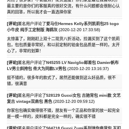
最主要的是你们的客服真的很好交流，有什么问题都会很耐心认
真的回答，所以我才会一直选择你家
[评论]
匿名用户评论了
爱马仕Hermes Kelly系列凯莉包25 togo
小牛皮 纯手工定制版 海鸥灰
(2020-12-20 17:33:58)
太惊喜了，刚刚赶上双十二现货八折活动，捡漏买到了这个凯莉
包，包包质量非常好，和以前定制的铂金包品质是一样的，太开
心了，非常的划算！
[评论]
匿名用户评论了
N45255 LV Naviglio邮差包 Damier帆布
LV男士斜挎包 佟大为同款LV男包
(2020-12-20 13:16:37)
挺不错的，很多年的款式了，居然还能做到这么好品质，很不
错，很满意
[评论]
匿名用户评论了
528129 Gucci女包 古驰背包 mini款 文艺
复古 vintage双肩包 黑色
(2020-12-20 09:59:12)
你家包包确实做得很不错，朋友有一个正品和你家的放一起完全
是一模一样的，皮料都是完全一样的，确实很不错
[评论]
匿名用户评论了
564718 Gucci Zumi系列迷你肩背包 互扣