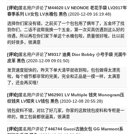
[评论]
匿名用户评论了
M44020 LV NEONOE 老花手袋 LV2017年
春季系列 LV女包 LV水桶包 黑色
(2020-12-09 16:19:48)
选择你们家没有错，之前买了一个包包用了俩年了，五金坏了找
到你们，二话不说帮我换一个五金，第一次买高仿遇到这么好的
待遇，所以再在你们家下单这个水桶包啦，质量很好哦，比以前
的好很多，很满意
[评论]
匿名用户评论了
M9317 迪奥 Dior Bobby 小号手袋 光面牛
皮革 黑色
(2020-12-09 09:01:50)
发货速度挺快的，昨天下单大清早就收到啦，包包做得太漂亮
啦，每个细节都非常的完美，完全和正品是一摸一样，太满意
了，还会再买哦！
[评论]
匿名用户评论了
M62901 LV Multiple 钱夹 Monogram压
纹钱夹 LV短夹 LV钱包 黑色
(2020-12-08 20:55:28)
钱包皮料不错，对比了好几家，你家的这款钱包皮料和专柜是一
样的，做工包装都很逼真，很满意
[评论]
匿名用户评论了
446744 Gucci古驰女包 GG Marmont系