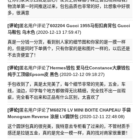
物流单第一时间推送过来，包包品质也非常的好，比想象中好很
多，很满意
[评论]
匿名用户评论了
602204 Gucci 1955马衔扣肩背包 Gucci
马鞍包 乌木色
(2020-12-13 17:59:47)
真是一分钱一分货，看到别人家的细节图和你家的是一摸一样
的，但是同时下单俩个，只有你家的是和图片一样的，以后还是
不去贪便宜了！
[评论]
匿名用户评论了
Hermes钱包 爱马仕Constance大康钱包
纯手工顶级Epsom皮 黑色
(2020-12-12 09:18:27)
手包收到了，真是太完美了，每个细节非常的完美，五金，车
线，油边，印字每个地方都做得无比精细，完全找不出一丝瑕
疵，完全看不出来和正品有什么区别，太喜欢了
[评论]
匿名用户评论了
M68276 LV MINI BOITE CHAPEAU 手袋
Monogram Reverse 涂层 LV圆饼包
(2020-12-11 22:48:08)
这个圆饼包真的很完美，我特意去专柜看了过来的，不管材质手
感还是拉链五金，真的是完全一模一样，真的找对商家很重要！