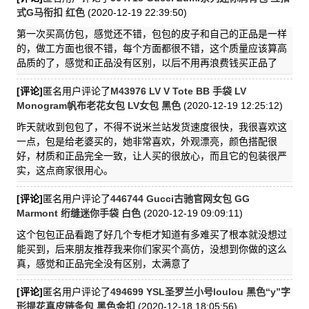
式G马衔扣 红色
(2020-12-19 22:39:50)
第一次买高仿包，感觉还不错，包包的皮子和自己的正品是一样
的，做工方面也很不错，每个方面都很不错，这个质量应该算高
品质的了，感觉和正品没有区别，以后不用再浪费钱买正品了
[评论]
匿名用户评论了
M43976 LV V Tote BB 手袋 LV
Monogram帆布老花女包 LV女包 黑色
(2020-12-19 12:25:12)
昨天就收到包包了，不得不说米兰站发货速度很快，我很喜欢这
一点，包是给老婆买的，她非常喜欢，外观漂亮，颜色搭配很
好，材质和正品完全一致，让人买的很放心，而且它的包装很严
实，这点商家很用心。
[评论]
匿名用户评论了
446744 Gucci古驰官网女包 GG
Marmont 绗缝迷你手袋 白色
(2020-12-19 09:09:11)
这个包包正品看跑了好几个专柜才知道有多难买了根本就没想过
能买到，后来朋友推荐我来你们家买个高仿，没想到你做的这么
真，感觉和正品完全没有区别，太满意了
[评论]
匿名用户评论了
494699 YSL圣罗兰小号loulou 黑色“y”字
形提花真皮链条包 黑色金扣
(2020-12-18 18:05:56)