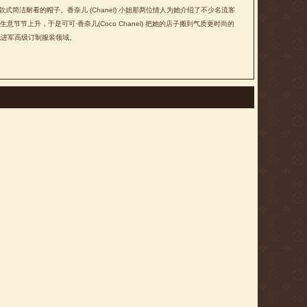
顶款式简洁耐看的帽子。香奈儿 (Chanel) 小姐那两位情人为她介绍了不少名流客
生意节节上升，于是可可·香奈儿(Coco Chanel) 把她的店子搬到气质更时尚的
所以她进军高级订制服装领域。