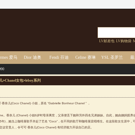
LV邮差包
LV购物袋
M
rmes 爱马
Dior 迪奥
Fendi 芬迪
Celine 赛琳
YSL 圣罗兰
最
90
仕
奈儿
>
Chanel女包
>
leboy系列
香奈儿(Coco Chanel) 小姐，原名 “Gabrielle Bonheur Chanel ” ，
ne。香奈儿 (Chanel) 小姐6岁时母亲离世，父亲便丢下她和另外四名兄弟姊妹。自此，她由姨妈抚养成人
年 (1905年)，她当上咖啡屋歌手并起了艺名 “Coco”，在不同的歌厅和咖啡屋卖唱维生。在这段歌女生涯中，
官贵人，令可可·香奈儿(Coco Chanel) 有经济能力开设自己的店。