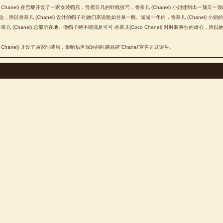
Chanel) 在巴黎开设了一家女装帽店，凭着非凡的针线技巧，香奈儿 (Chanel) 小姐缝制出一顶又一
以香奈儿 (Chanel) 设计的帽子对她们来说犹如甘泉一般。短短一年内，香奈儿 (Chanel) 小姐的
香奈儿 (Chanel) 总部所在地。做帽子绝不能满足可可·香奈儿(Coco Chanel) 对时装事业的雄心，
Chanel) 开设了两家时装店，影响后世深远的时装品牌“Chanel”宣告正式诞生。