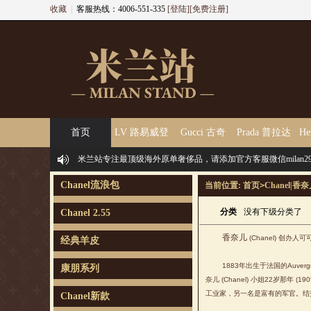
收藏
|
客服热线：4006-551-335
[登陆]
[免费注册]
首页
LV 路易威登
Gucci 古奇
Prada 普拉达
He
米兰站专注最顶级海外原单奢侈品，请添加官方客服微信milan29
Chanel流浪包
当前位置:
首页
>
Chanel|香
分类
没有下级分类了
Chanel 2.55
香奈儿
(Chanel) 创办人可可·
经典羊皮
1883年出生于法国的Auverg
康朋系列
奈儿 (Chanel) 小姐22岁那
工业家，另一名是富有的军官。结交达
Chanel新款