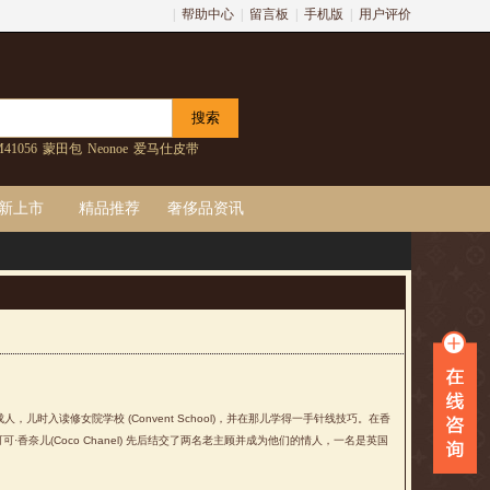
|
帮助中心
|
留言板
|
手机版
|
用户评价
41056
蒙田包
Neonoe
爱马仕皮带
新上市
精品推荐
奢侈品资讯
，儿时入读修女院学校 (Convent School)，并在那儿学得一手针线技巧。在香
可可·香奈儿(Coco Chanel) 先后结交了两名老主顾并成为他们的情人，一名是英国