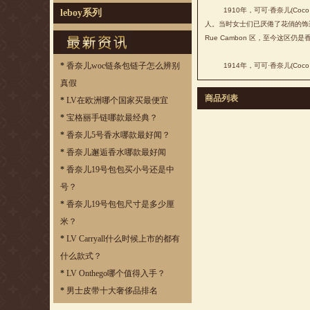
1910年，可可·香奈儿(Coco 
leboy系列
人。当时女士们已厌倦了花俏的饰边，所
Rue Cambon 区，至今这区仍是
*
香奈儿woc链条包链子怎么辨别
1914年，可可·香奈儿(Coco 
真假
商品列表
*
LV在欧洲哪个国家买最便宜
*
宝格丽手链哪款最经典？
*
香奈儿5号香水哪款最好闻？
*
香奈儿邂逅香水哪款最好闻
*
香奈儿19号包包买小号还是中
号？
*
香奈儿19号包包尺寸是多少厘
米？
*
LV Carryall什么时候上市的都有
什么款式？
*
LV Onthego哪个值得入手？
*
男士皮带十大奢侈品排名