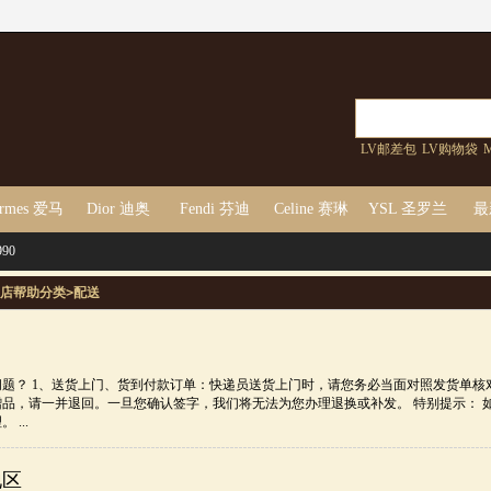
LV邮差包
LV购物袋
M
rmes 爱马
Dior 迪奥
Fendi 芬迪
Celine 赛琳
YSL 圣罗兰
最
90
仕
店帮助分类
>
配送
问题？ 1、送货上门、货到付款订单：快递员送货上门时，请您务必当面对照发货单
品，请一并退回。一旦您确认签字，我们将无法为您办理退换或补发。 特别提示： 
...
地区