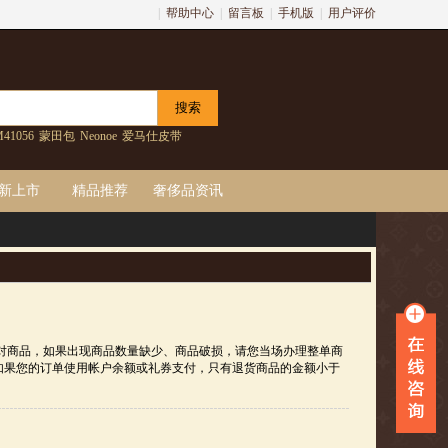
|
帮助中心
|
留言板
|
手机版
|
用户评价
41056
蒙田包
Neonoe
爱马仕皮带
新上市
精品推荐
奢侈品资讯
核对商品，如果出现商品数量缺少、商品破损，请您当场办理整单商
如果您的订单使用帐户余额或礼券支付，只有退货商品的金额小于