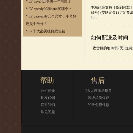
*
LV neverfull是哪一年的款？
本站已经支持【货到付款】,
*
LV speedy20和nano买哪个？
账号)-(交纳定金)-(订
*
LV carryall有几个尺寸，小号好
10...
还是中号好？
*
LV十大必买经典款包包
如何配送及时间
收货目的地 时间(天) 送货方式
帮助
售后
公司简介
7天无理由退换货
批发代销
顶级品质保证
联系我们
90天免费保修
常见问题