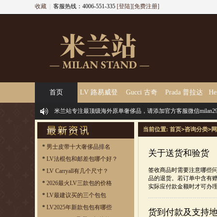
收藏
|
客服热线：4006-551-335
[登陆]
[免费注册]
首页
LV 路易威登
Gucci 古奇
Prada 普拉达
He
米兰站专注最顶级海外原单奢侈品，请添加官方客服微信milan29
当前位置:
首页
>
咨询分类
>
网
*
男士皮带十大奢侈品排名
关于送货和验货
*
LV法棍包和邮差包哪个好？
签收商品时需要注意哪些
*
LV Carryall有几个尺寸？
品的退货。若订单中含有赠
*
2026最火LV三款包的价格
实际应付款金额时才可办理。 
*
LV最建议买的三个包包
*
LV2025年新款包包有哪些
货到付款及支持