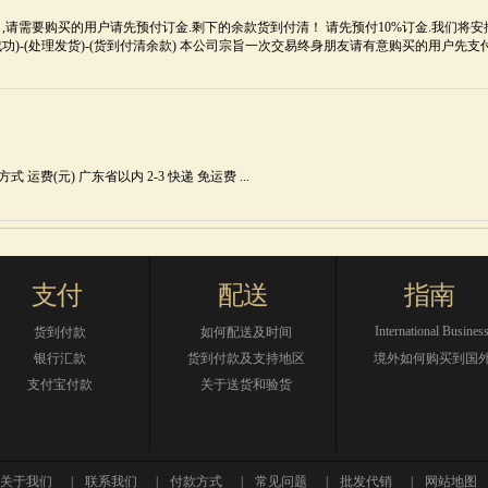
请需要购买的用户请先预付订金.剩下的余款货到付清！ 请先预付10%订金.我们将安排
定货成功)-(处理发货)-(货到付清余款) 本公司宗旨一次交易终身朋友请有意购买的用
 运费(元) 广东省以内 2-3 快递 免运费 ...
支付
配送
指南
International Busines
货到付款
如何配送及时间
银行汇款
货到付款及支持地区
境外如何购买到国
支付宝付款
关于送货和验货
关于我们
|
联系我们
|
付款方式
|
常见问题
|
批发代销
|
网站地图