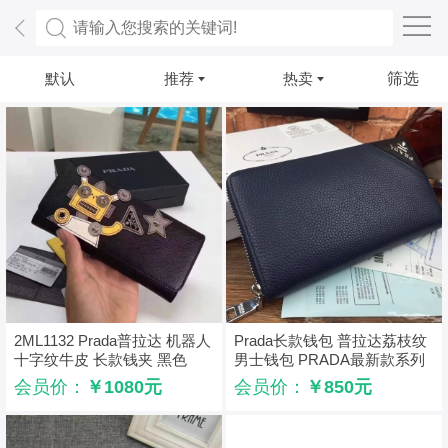
默认
推荐
热卖
筛选
2ML1132 Prada普拉达 机器人
Prada长款钱包 普拉达荔枝纹
十字纹牛皮 长款钱夹 黑色
男士钱包 PRADA最新款系列
钱包 蓝色
会员价：
￥1080元
会员价：
￥850元