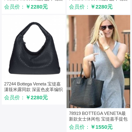
包 BV晚宴包 白色
包 BV晚宴包 黑色
会员价：
￥2280元
会员价：
￥2280元
27244 Bottega Veneta 宝缇嘉
潇筱米露同款 深蓝色皮革编织
格女士手提单肩包
会员价：
￥2280元
78919 BOTTEGA VENETA最
新款女士休闲包 宝缇嘉手提包
BV女包 羊皮编织 黑色
会员价：
￥1550元